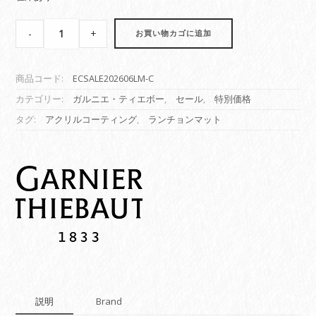
SALE
-
+
お買い物カゴに追加
【コ
ー
テ
商品コード:
ECSALE202606LM-C
ィ
ン
カテゴリー:
ガルニエ・ティエボー
,
セール
,
特別価格
グ
タグ:
アクリルコーティング
,
ランチョンマット
ラ
ン
チ
ョ
ン
マ
ッ
ト】
C
セ
ッ
ト
説明
Brand
quantity