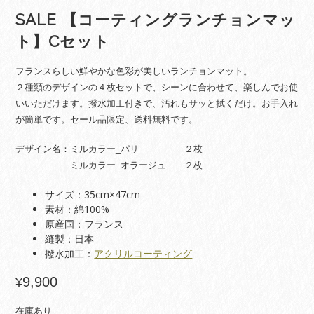
SALE 【コーティングランチョンマッ
ト】Cセット
フランスらしい鮮やかな色彩が美しいランチョンマット。
２種類のデザインの４枚セットで、シーンに合わせて、楽しんでお使
いいただけます。撥水加工付きで、汚れもサッと拭くだけ。お手入れ
が簡単です。セール品限定、送料無料です。
デザイン名：ミルカラー_パリ ２枚
ミルカラー_オラージュ ２枚
サイズ：35cm×47cm
素材：綿100%
原産国：フランス
縫製：日本
撥水加工：
アクリルコーティング
9,900
¥
在庫あり