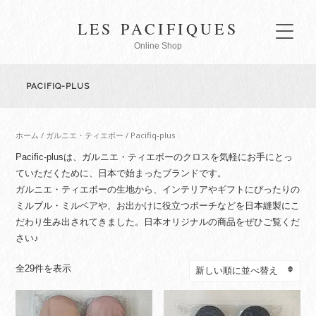
LES PACIFIQUES
Online Shop
PACIFIQ-PLUS
ホーム
/
ガルニエ・ティエボー
/ Pacifiq-plus
Pacific-plusは、ガルニエ・ティエボーのクロスを気軽にお手にとっ
ていただくために、日本で始まったブランドです。
ガルニエ・ティエボーの生地から、インテリアやギフトにぴったりの
ミルブル・ミルベアや、お出かけに役立つポーチなどを日本縫製にこ
だわり生み出されてきました。日本オリジナルの商品をぜひご覧くだ
さい♪
新
全29件を表示
し
い