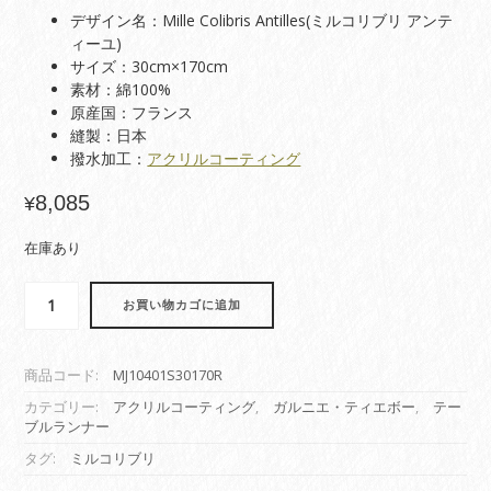
デザイン名：Mille Colibris Antilles(ミルコリブリ アンテ
ィーユ)
サイズ：30cm×170cm
素材：綿100%
原産国：フランス
縫製：日本
撥水加工：
アクリルコーティング
8,085
¥
在庫あり
お買い物カゴに追加
商品コード:
MJ10401S30170R
カテゴリー:
アクリルコーティング
,
ガルニエ・ティエボー
,
テー
ブルランナー
タグ:
ミルコリブリ