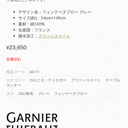
デザイン名：フォンテーヌブロー グレー
サイズ(約)：54cm×149cm
素材：綿100%
生産国：フランス
撥水加工：
グリーンスイート
23,650
¥
在庫切れ
商品コード:
44171
カテゴリー:
ガルニエ・ティエボー
,
グリーンスイート
,
テーブル
ランナー
タグ:
2022秋冬
,
グレー
,
フォンテーヌブロー