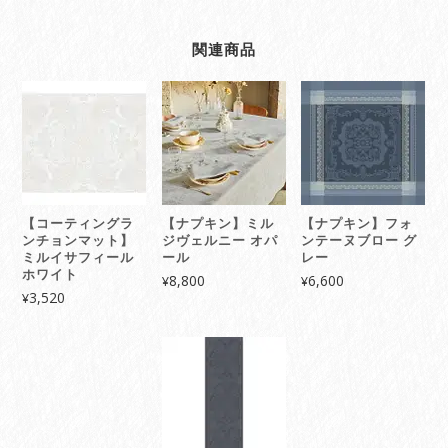
関連商品
【コーティングラ
【ナプキン】ミル
【ナプキン】フォ
ンチョンマット】
ジヴェルニー オパ
ンテーヌブロー グ
ミルイサフィール
ール
レー
ホワイト
8,800
6,600
¥
¥
3,520
¥