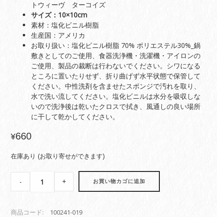
トウィーヴ ターコイズ
サイズ：10×10cm
素材：塩化ビニル樹脂
生産国：アメリカ
お取り扱い：塩化ビニル樹脂 70% ポリエステル30%_鍋
敷きとしてのご使用、食器洗浄機・洗濯機・アイロンの
ご使用、製品の裁断は行わないでください。シワになる
ところに置いたりせず、折り曲げず水平状態で保管して
ください。中性洗剤を含ませたスポンジで汚れを取り、
水で洗い流してください。塩化ビニルは水分を吸収しな
いので洗浄後は乾いたクロスで拭き、風通しの良い場所
に干して乾かしてください。
660
¥
在庫あり (お取り寄せができます)
チ
-
+
お買い物カゴに追加
ル
ウ
ィ
商品コード:
100241-019
ッ