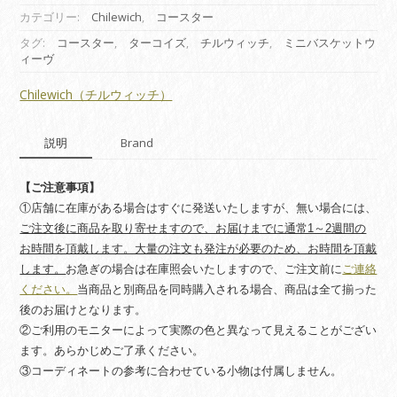
チ
カテゴリー:
Chilewich
,
コースター
(コ
タグ:
コースター
,
ターコイズ
,
チルウィッチ
,
ミニバスケットウ
ー
ィーヴ
ス
タ
Chilewich（チルウィッチ）
ー)
ミ
説明
Brand
ニ
バ
ス
【ご注意事項】
ケ
①店舗に在庫がある場合はすぐに発送いたしますが、無い場合には、
ッ
ご注文後に商品を取り寄せますので、お届けまでに通常1～2週間の
ト
お時間を頂戴します。大量の注文も発注が必要のため、お時間を頂戴
ウ
します。
お急ぎの場合は在庫照会いたしますので、ご注文前に
ご連絡
ィ
ください。
当商品と別商品を同時購入される場合、商品は全て揃った
ー
後のお届けとなります。
ヴ
②ご利用のモニターによって実際の色と異なって見えることがござい
タ
ー
ます。あらかじめご了承ください。
コ
③コーディネートの参考に合わせている小物は付属しません。
イ