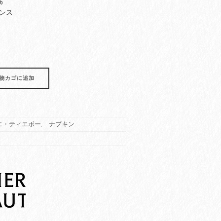
%
ンス
物カゴに追加
エ・ティエボー
,
ナプキン