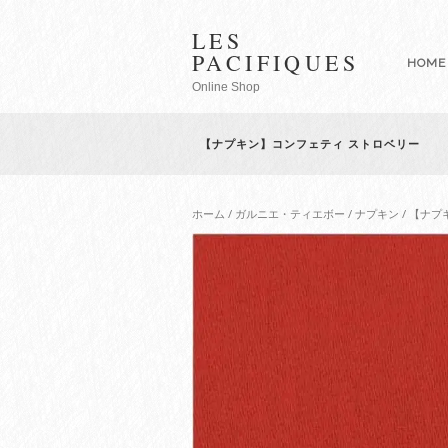
LES
PACIFIQUES
HOME
Online Shop
【ナプキン】コンフェティ ストロベリー
ホーム
/
ガルニエ・ティエボー
/
ナプキン
/ 【ナ