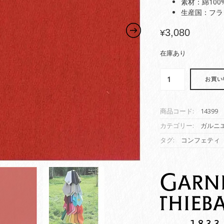
素材：綿100
生産国：フラ
3,080
¥
在庫あり
お買い
商品コード:
14399
カテゴリー:
ガルニ
タグ:
コンフェティ