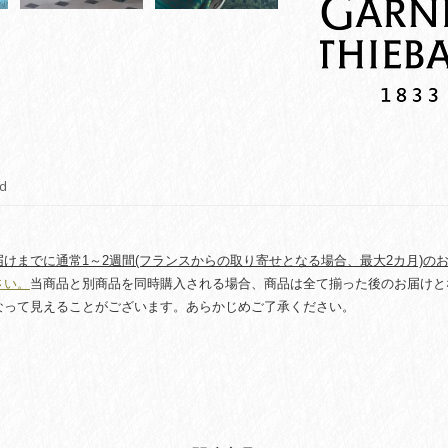
ー
ル
エ
メ
ラ
ル
ド
quantity
d
けまでに通常1～2週間(フランスからの取り寄せとなる場合、最大2カ月)の
さい。
当商品と別商品を同時購入される場合、商品は全て揃った後のお届けと
なって見えることがございます。あらかじめご了承ください。