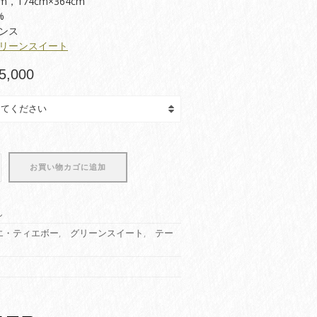
cm，174cm×364cm
%
ンス
リーンスイート
価
5,000
格
帯:
¥89,650
–
¥165,000
お買い物カゴに追加
し
エ・ティエボー
,
グリーンスイート
,
テー