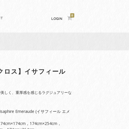
0
NT
LOGIN
クロス】イサフィール
が美しく、重厚感を感じるラグジュアリーな
aphire Emeraude (イサフィール エメ
74cm×174cm，174cm×254cm，