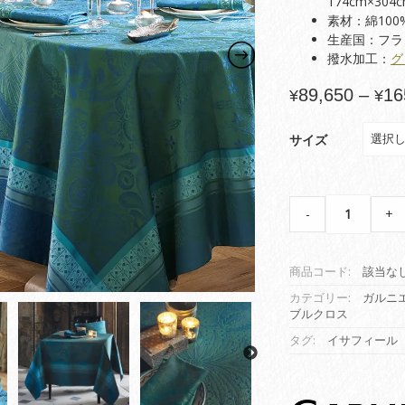
174cm×304
素材：綿100
生産国：フラ
撥水加工：
グ
89,650
–
16
¥
¥
サイズ
【テ
-
+
ー
ブ
ル
商品コード:
該当な
ク
ロ
カテゴリー:
ガルニ
ブルクロス
ス】
イ
タグ:
イサフィール
サ
フ
ィ