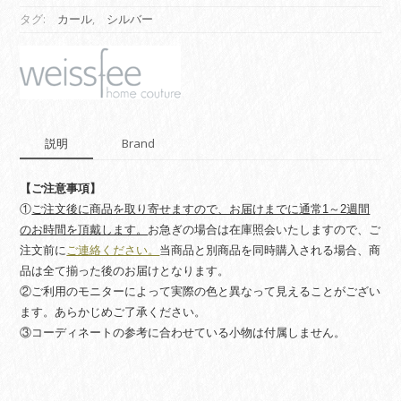
ン
タグ:
カール
,
シルバー
リ
ン
グ】
カ
ー
ル
説明
Brand
シ
ル
バ
【ご注意事項】
ー
①
ご注文後に商品を取り寄せますので、お届けまでに通常1～2週間
quantity
のお時間を頂戴します。
お急ぎの場合は在庫照会いたしますので、ご
注文前に
ご連絡ください。
当商品と別商品を同時購入される場合、商
品は全て揃った後のお届けとなります。
②ご利用のモニターによって実際の色と異なって見えることがござい
ます。あらかじめご了承ください。
③コーディネートの参考に合わせている小物は付属しません。