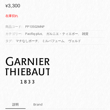
3,300
¥
在庫切れ
商品コード:
PP13502MNP
カテゴリー:
Pacifiq-plus
,
ガルニエ・ティエボー
,
雑貨
タグ:
マチなしポーチ
,
ミルパフューム
,
ヴェルド
説明
Brand