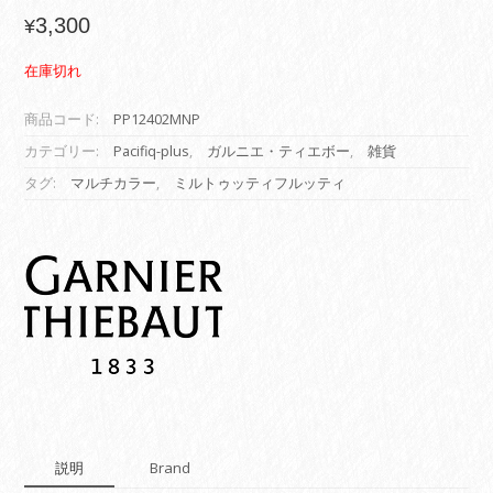
3,300
¥
在庫切れ
商品コード:
PP12402MNP
カテゴリー:
Pacifiq-plus
,
ガルニエ・ティエボー
,
雑貨
タグ:
マルチカラー
,
ミルトゥッティフルッティ
説明
Brand