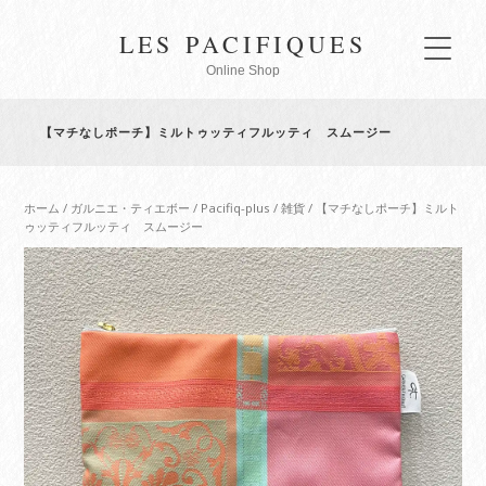
LES PACIFIQUES
Online Shop
【マチなしポーチ】ミルトゥッティフルッティ スムージー
ホーム
/
ガルニエ・ティエボー
/
Pacifiq-plus
/
雑貨
/ 【マチなしポーチ】ミルト
ゥッティフルッティ スムージー