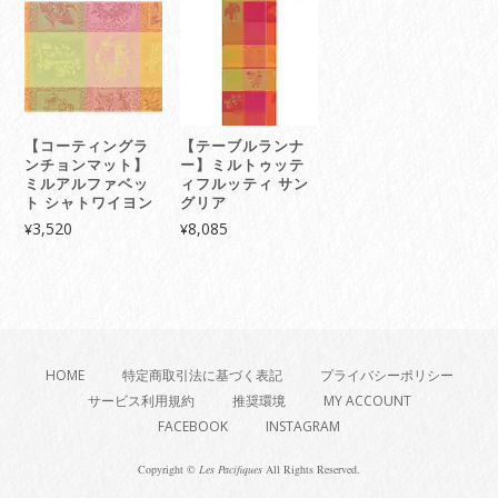
【コーティングラ
【テーブルランナ
ンチョンマット】
ー】ミルトゥッテ
ミルアルファベッ
ィフルッティ サン
ト シャトワイヨン
グリア
3,520
8,085
¥
¥
HOME
特定商取引法に基づく表記
プライバシーポリシー
サービス利用規約
推奨環境
MY ACCOUNT
FACEBOOK
INSTAGRAM
Copyright ©
Les Pacifiques
All Rights Reserved.