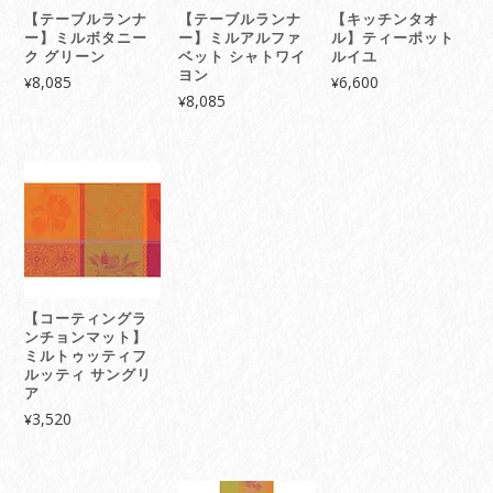
【テーブルランナ
【テーブルランナ
【キッチンタオ
ー】ミルボタニー
ー】ミルアルファ
ル】ティーポット
ク グリーン
ベット シャトワイ
ルイユ
ヨン
8,085
6,600
¥
¥
8,085
¥
【コーティングラ
ンチョンマット】
ミルトゥッティフ
ルッティ サングリ
ア
3,520
¥