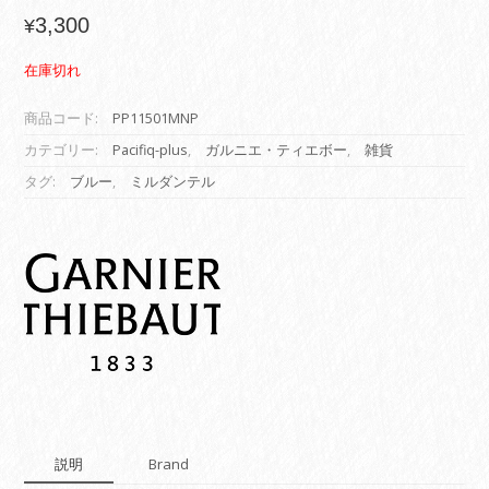
3,300
¥
在庫切れ
商品コード:
PP11501MNP
カテゴリー:
Pacifiq-plus
,
ガルニエ・ティエボー
,
雑貨
タグ:
ブルー
,
ミルダンテル
説明
Brand