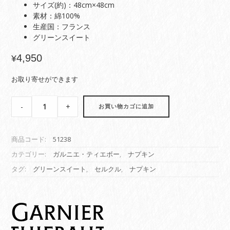
サイズ(約)：48cm×48cm
素材：綿100%
生産国：フランス
グリーンスイート
4,950
¥
お取り寄せができます
【ナ
-
+
お買い物カゴに追加
プ
キ
ン】
商品コード:
51238
セ
ル
カテゴリー:
ガルニエ・ティエボー
,
ナプキン
ク
タグ:
グリーンスイート
,
セルクル
,
ナプキン
ル
ホ
ワ
イ
ト
quantity