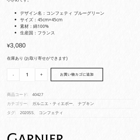
デザイン名：コンフェティ ブルーグリーン
サイズ：45cm×45cm
素材：綿100%
生産国：フランス
3,080
¥
在庫あり (お取り寄せができます)
【ナ
-
+
お買い物カゴに追加
プ
キ
ン】
商品コード:
40427
コ
ン
カテゴリー:
ガルニエ・ティエボー
,
ナプキン
フ
タグ:
2020SS
,
コンフェティ
ェ
テ
ィ
ブ