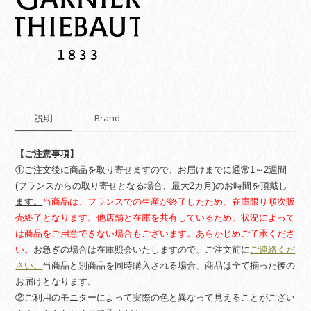
ル
ー
グ
リ
ー
ン
quantity
説明
Brand
【ご注意事項】
①
ご注文後に商品を取り寄せますので、お届けまでに通常1～2週間
(フランスからの取り寄せとなる場合、最大2カ月)のお時間を頂戴し
ます。
当商品は、フランスでの生産が終了したため、在庫限り順次販
売終了となります。他店舗と在庫を共有しているため、状況によって
は商品をご用意できない場合もございます。あらかじめご了承くださ
い。
お急ぎの場合は在庫照会いたしますので、ご注文前に
ご連絡くだ
さい。
当商品と別商品を同時購入される場合、商品は全て揃った後の
お届けとなります。
②ご利用のモニターによって実際の色と異なって見えることがござい