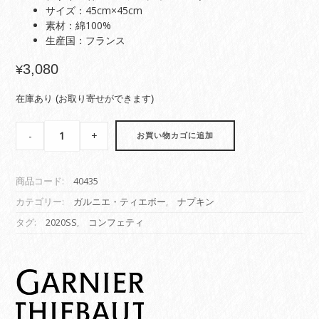
サイズ：45cm×45cm
素材：綿100%
生産国：フランス
3,080
¥
在庫あり (お取り寄せができます)
【ナ
-
+
お買い物カゴに追加
プ
キ
ン】
商品コード:
40435
コ
ン
カテゴリー:
ガルニエ・ティエボー
,
ナプキン
フ
タグ:
2020SS
,
コンフェティ
ェ
テ
ィ
ス
モ
ー