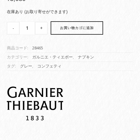
在庫あり (お取り寄せができます)
【ナ
-
+
お買い物カゴに追加
プ
キ
ン】
商品コード:
28465
コ
ン
カテゴリー:
ガルニエ・ティエボー
,
ナプキン
フ
タグ:
グレー
,
コンフェティ
ェ
テ
ィ
パ
ー
ル
quantity