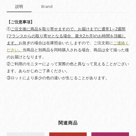
説明
Brand
【ご注意事項】
①
ご注文後に商品を取り寄せますので、お届けまでに通常1～2週間
(フランスからの取り寄せとなる場合、最大2カ月)のお時間を頂戴し
ます。
お急ぎの場合は在庫照会いたしますので、ご注文前に
ご連絡く
ださい。
当商品と別商品を同時購入される場合、商品は全て揃った後
のお届けとなります。
②ご利用のモニターによって実際の色と異なって見えることがござい
ます。あらかじめご了承ください。
③ロットにより多少の色の違いが生じることがあります。
関連商品