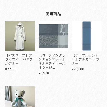
関連商品
【バスローブ】フ
【コーティングラ
【テーブルランナ
ラッフィー パステ
ンチョンマット】
ー】アルモニー ブ
ルブルー
ミルマティエール
ルー
オラージュ
22,000
28,600
¥
¥
3,520
¥