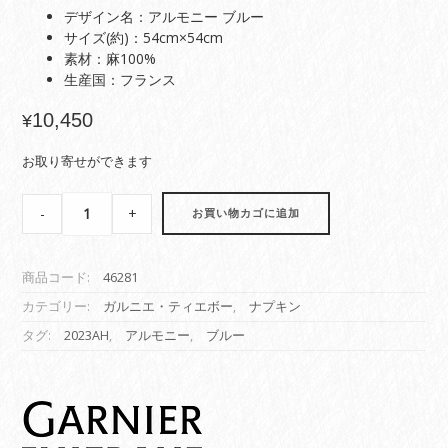
デザイン名：アルモニー ブルー
サイズ(約)：54cm×54cm
素材：麻100%
生産国：フランス
10,450
¥
お取り寄せができます
【ナ
-
+
お買い物カゴに追加
プ
キ
ン】
商品コード:
46281
ア
ル
カテゴリー:
ガルニエ・ティエボー
,
ナプキン
モ
タグ:
2023AH
,
アルモニー
,
ブルー
ニ
ー
ブ
ル
ー