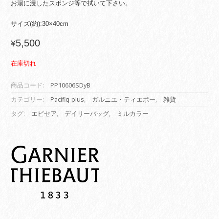
お湯に浸したスポンジ等で拭いて下さい。
サイズ(約):30×40cm
5,500
¥
在庫切れ
商品コード:
PP10606SDyB
カテゴリー:
Pacifiq-plus
,
ガルニエ・ティエボー
,
雑貨
タグ:
エピセア
,
デイリーバッグ
,
ミルカラー