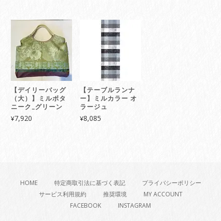
【デイリーバッグ
【テーブルランナ
（大）】ミルボタ
ー】ミルカラー オ
ニーク_グリーン
ラージュ
7,920
8,085
¥
¥
HOME
特定商取引法に基づく表記
プライバシーポリシー
サービス利用規約
推奨環境
MY ACCOUNT
FACEBOOK
INSTAGRAM