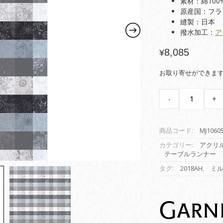
素材：綿100
原産国：フラ
縫製：日本
撥水加工：
ア
8,085
¥
お取り寄せができま
【テ
-
+
ー
ブ
ル
商品コード:
MJ1060
ラ
ン
カテゴリー:
アクリ
テーブルランナー
ナ
ー】
タグ:
2018AH
,
ミ
ミ
ル
カ
ラ
ー