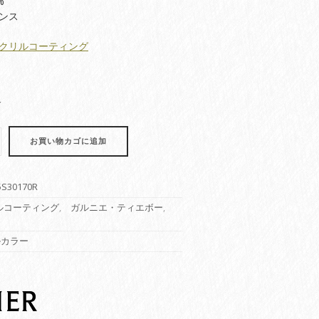
%
ンス
クリルコーティング
す
お買い物カゴに追加
5S30170R
ルコーティング
,
ガルニエ・ティエボー
,
ルカラー