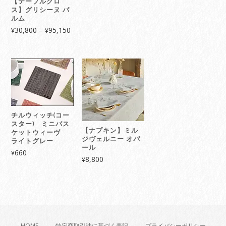
【テーブルクロ
ス】グリシーヌ パ
ルム
価
30,800
–
95,150
¥
¥
格
帯:
¥30,800
–
¥95,150
チルウィッチ(コー
スター) ミニバス
【ナプキン】ミル
ケットウィーヴ
ジヴェルニー オパ
ライトグレー
ール
660
¥
8,800
¥
HOME
特定商取引法に基づく表記
プライバシーポリシー