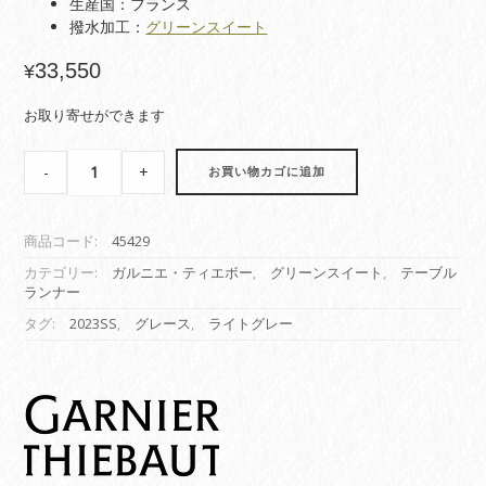
生産国：フランス
撥水加工：
グリーンスイート
33,550
¥
お取り寄せができます
【テ
-
+
お買い物カゴに追加
ー
ブ
ル
商品コード:
45429
ラ
ン
カテゴリー:
ガルニエ・ティエボー
,
グリーンスイート
,
テーブル
ランナー
ナ
ー】
タグ:
2023SS
,
グレース
,
ライトグレー
グ
レ
ー
ス
パ
ー
ル