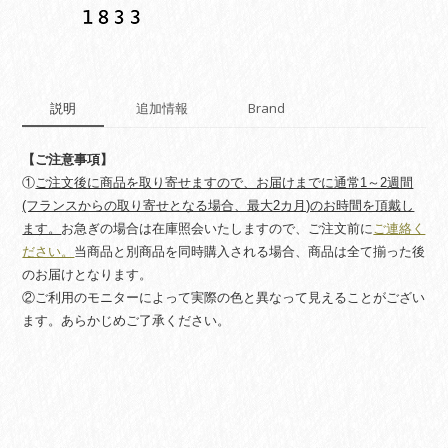
quantity
説明
追加情報
Brand
【ご注意事項】
①
ご注文後に商品を取り寄せますので、お届けまでに通常1～2週間
(フランスからの取り寄せとなる場合、最大2カ月)のお時間を頂戴し
ます。
お急ぎの場合は在庫照会いたしますので、ご注文前に
ご連絡く
ださい。
当商品と別商品を同時購入される場合、商品は全て揃った後
のお届けとなります。
②ご利用のモニターによって実際の色と異なって見えることがござい
ます。あらかじめご了承ください。