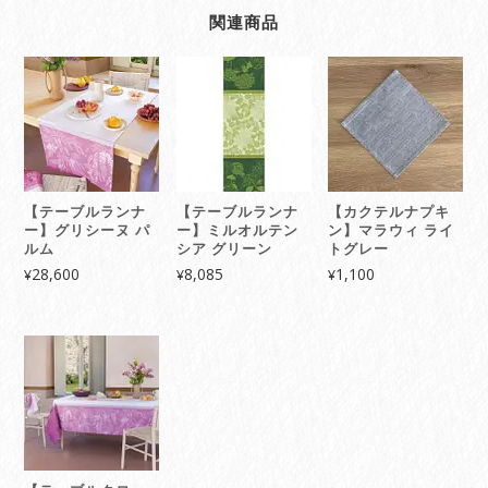
関連商品
【テーブルランナ
【テーブルランナ
【カクテルナプキ
ー】グリシーヌ パ
ー】ミルオルテン
ン】マラウィ ライ
ルム
シア グリーン
トグレー
28,600
8,085
1,100
¥
¥
¥