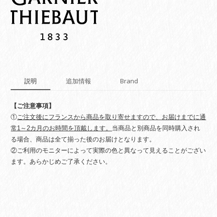
ー
ル
ゴ
ー
ル
ド
quantity
説明
追加情報
Brand
【ご注意事項】
①
ご注文後にフランスから商品を取り寄せますので、お届けまでに通
常1～2カ月のお時間を頂戴します。
当商品と別商品を同時購入され
る場合、商品は全て揃った後のお届けとなります。
②ご利用のモニターによって実際の色と異なって見えることがござい
ます。あらかじめご了承ください。