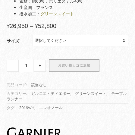
素材：綿60
%，ポリエステル40%
生産国：フランス
撥水加工：
グリーンスイート
価
26,950
–
52,800
¥
¥
格
帯:
サイズ
¥26,950
–
¥52,800
【テ
-
+
お買い物カゴに追加
ー
ブ
ル
商品コード:
該当なし
ラ
ン
カテゴリー:
ガルニエ・ティエボー
,
グリーンスイート
,
テーブル
ランナー
ナ
ー】
タグ:
2016A/H
,
エレオノール
エ
レ
オ
ノ