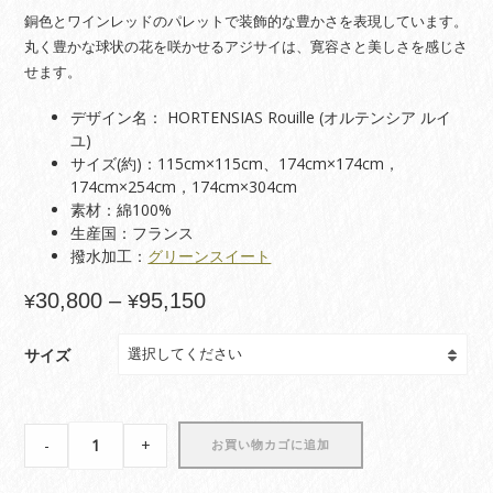
銅色とワインレッドのパレットで装飾的な豊かさを表現しています。
丸く豊かな球状の花を咲かせるアジサイは、寛容さと美しさを感じさ
せます。
デザイン名： HORTENSIAS Rouille (オルテンシア ルイ
ユ)
サイズ(約)：115cm×115cm、174cm×174cm，
174cm×254cm，174cm×304cm
素材：綿100%
生産国：フランス
撥水加工：
グリーンスイート
価
30,800
–
95,150
¥
¥
格
帯:
サイズ
¥30,800
–
¥95,150
【テ
-
+
お買い物カゴに追加
ー
ブ