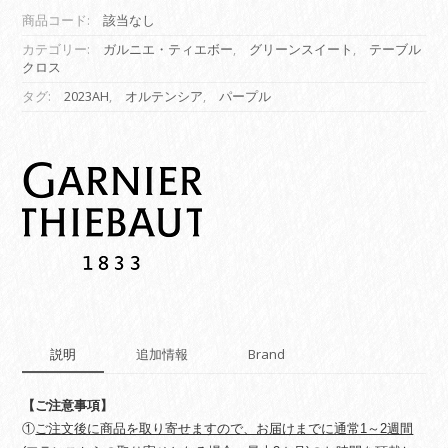
ル
商品コード:
該当なし
ク
ロ
カテゴリー:
ガルニエ・ティエボー
,
グリーンスイート
,
テーブル
クロス
ス】
オ
タグ:
2023AH
,
オルテンシア
,
パープル
ル
テ
ン
シ
ア
ル
イ
ユ
quantity
説明
追加情報
Brand
【ご注意事項】
①
ご注文後に商品を取り寄せますので、お届けまでに通常1～2週間