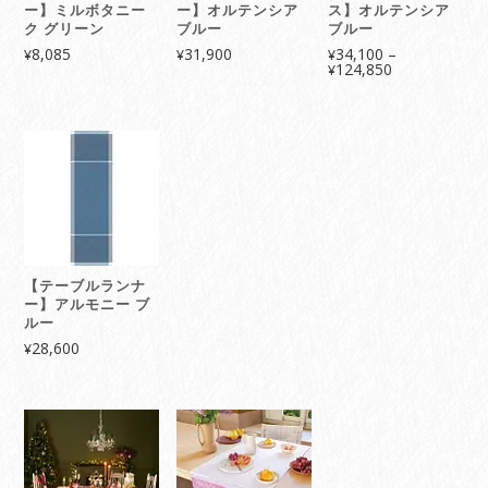
ー】ミルボタニー
ー】オルテンシア
ス】オルテンシア
ク グリーン
ブルー
ブルー
8,085
31,900
34,100
–
¥
¥
¥
価
124,850
¥
格
帯:
¥34,100
–
¥124,850
【テーブルランナ
ー】アルモニー ブ
ルー
28,600
¥