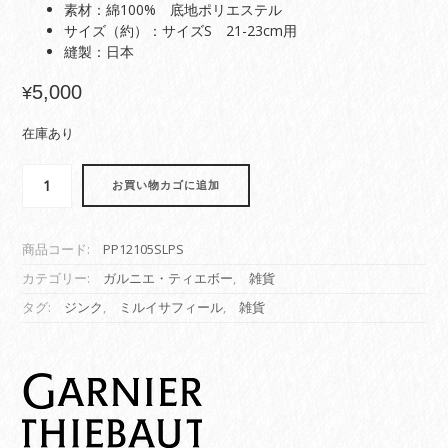
素材：綿100% 底地ポリエステル
サイズ（約）：サイズS 21-23cm用
縫製：日本
5,000
¥
在庫あり
お買い物カゴに追加
商品コード:
PP12105SLPS
カテゴリー:
ガルニエ・ティエボー
,
雑貨
タグ:
ジンク
,
ミルイサフィール
,
雑貨