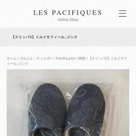
LES PACIFIQUES
Online Shop
【スリッパS】ミルイサフィール_ジンク
ホーム
/
ガルニエ・ティエボー
/
Pacifiq-plus
/
雑貨
/ 【スリッパS】ミルイサフ
ィール_ジンク