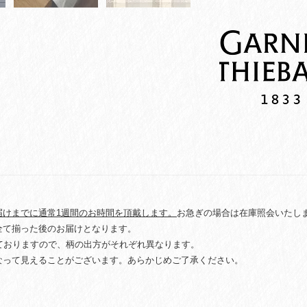
ョ
ン
マ
ッ
ト】
ミ
ル
ダ
ン
テ
ル
ゴ
ー
ル
ド
届けまでに通常1週間のお時間を頂戴します。
お急ぎの場合は在庫照会いたし
quantity
全て揃った後のお届けとなります。
しておりますので、柄の出方がそれぞれ異なります。
なって見えることがございます。あらかじめご了承ください。