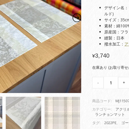
デザイン名： Mi
ルド)
サイズ：35cm
素材：綿100
原産国：フラ
縫製：日本
撥水加工：
ア
3,740
¥
在庫あり (お取り寄せ
【コ
-
+
ー
テ
ィ
商品コード:
MJ1150
ン
グ
カテゴリー:
アクリ
ランチョンマット
ラ
ン
タグ:
2022PE
,
ゴー
チ