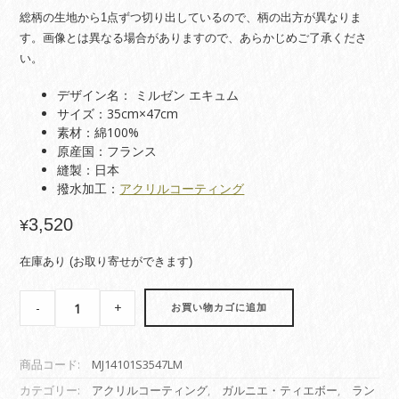
総柄の生地から1点ずつ切り出しているので、柄の出方が異なりま
す。画像とは異なる場合がありますので、あらかじめご了承くださ
い。
デザイン名： ミルゼン エキュム
サイズ：35cm×47cm
素材：綿100%
原産国：フランス
縫製：日本
撥水加工：
アクリルコーティング
3,520
¥
在庫あり (お取り寄せができます)
【コ
-
+
お買い物カゴに追加
ー
テ
ィ
商品コード:
MJ14101S3547LM
ン
グ
カテゴリー:
アクリルコーティング
,
ガルニエ・ティエボー
,
ラン