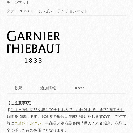
チョンマット
ラ
ン
タグ:
2025AH
,
ミルゼン
,
ランチョンマット
チ
ョ
ン
マ
ッ
ト】
ミ
ル
ゼ
ン
エ
キ
説明
追加情報
Brand
ュ
ム
quantity
【ご注意事項】
①
ご注文後に商品を取り寄せますので、お届けまでに通常1週間のお
時間を頂戴します。
お急ぎの場合は在庫照会いたしますので、ご注文
前に
ご連絡ください。
当商品と別商品を同時購入される場合、商品は
全て揃った後のお届けとなります。