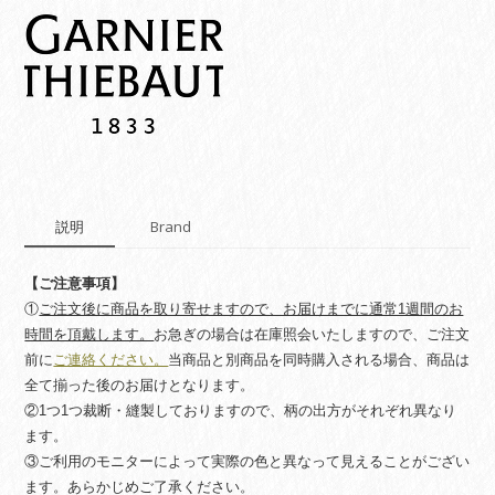
ン
マ
ッ
ト】
ミ
ル
シ
ャ
ル
ム
説明
Brand
ナ
ク
レ
【ご注意事項】
quantity
①
ご注文後に商品を取り寄せますので、お届けまでに通常1週間のお
時間を頂戴します。
お急ぎの場合は在庫照会いたしますので、ご注文
前に
ご連絡ください。
当商品と別商品を同時購入される場合、商品は
全て揃った後のお届けとなります。
②1つ1つ裁断・縫製しておりますので、柄の出方がそれぞれ異なり
ます。
③ご利用のモニターによって実際の色と異なって見えることがござい
ます。あらかじめご了承ください。