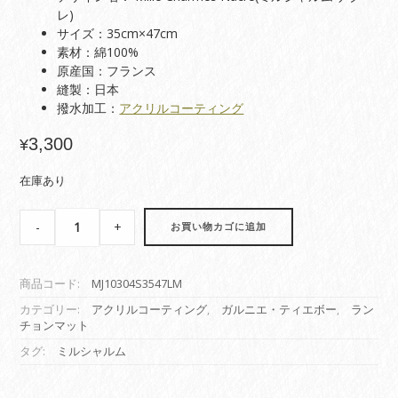
レ)
サイズ：35cm×47cm
素材：綿100%
原産国：フランス
縫製：日本
撥水加工：
アクリルコーティング
3,300
¥
在庫あり
【コ
-
+
お買い物カゴに追加
ー
テ
ィ
商品コード:
MJ10304S3547LM
ン
グ
カテゴリー:
アクリルコーティング
,
ガルニエ・ティエボー
,
ラン
チョンマット
ラ
ン
タグ:
ミルシャルム
チ
ョ