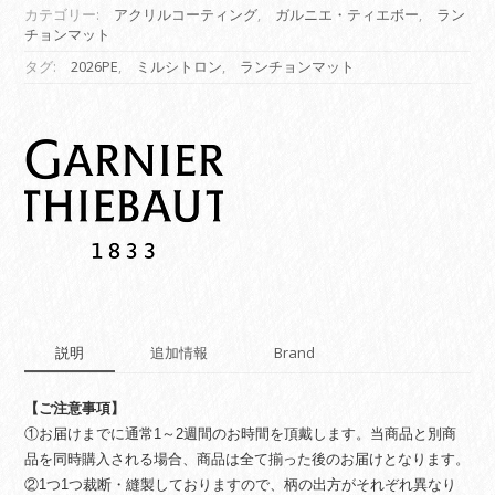
グ
カテゴリー:
アクリルコーティング
,
ガルニエ・ティエボー
,
ラン
チョンマット
ラ
ン
タグ:
2026PE
,
ミルシトロン
,
ランチョンマット
チ
ョ
ン
マ
ッ
ト】
ミ
ル
シ
ト
ロ
ン
説明
追加情報
Brand
プ
ロ
ヴ
【ご注意事項】
ァ
①お届けまでに通常1～2週間のお時間を頂戴します。当商品と別商
ン
品を同時購入される場合、商品は全て揃った後のお届けとなります。
ス
②1つ1つ裁断・縫製しておりますので、柄の出方がそれぞれ異なり