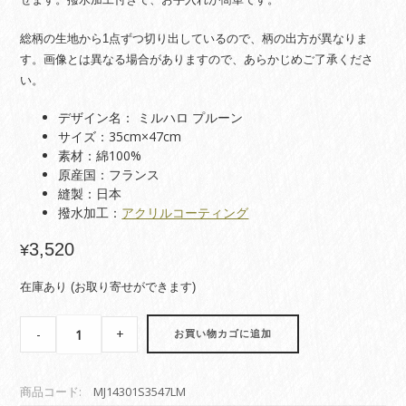
総柄の生地から1点ずつ切り出しているので、柄の出方が異なりま
す。画像とは異なる場合がありますので、あらかじめご了承くださ
い。
デザイン名： ミルハロ プルーン
サイズ：35cm×47cm
素材：綿100%
原産国：フランス
縫製：日本
撥水加工：
アクリルコーティング
3,520
¥
在庫あり (お取り寄せができます)
【コ
-
+
お買い物カゴに追加
ー
テ
ィ
商品コード:
MJ14301S3547LM
ン