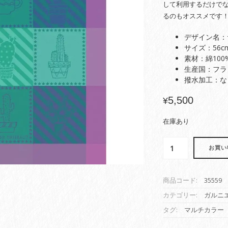
して利用するだけで
るのもオススメです
デザイン名：
サイズ：56cm
素材：綿100
生産国：フラ
撥水加工：な
5,500
¥
在庫あり
お買い
商品コード:
35559
カテゴリー:
ガルニ
タグ:
マルチカラー