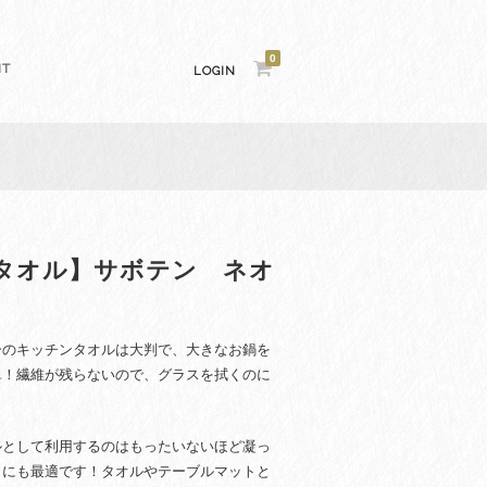
0
NT
LOGIN
タオル】サボテン ネオ
ーのキッチンタオルは大判で、大きなお鍋を
単！繊維が残らないので、グラスを拭くのに
ルとして利用するのはもったいないほど凝っ
トにも最適です！
タオルやテーブルマットと