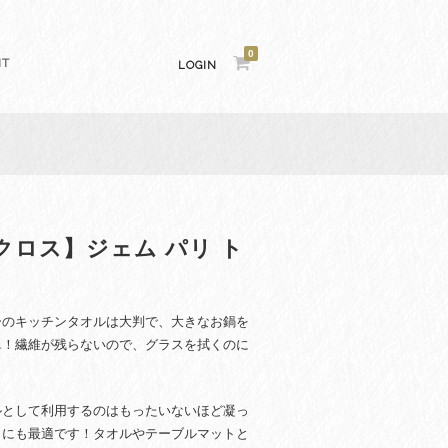
0
NT
LOGIN
クロス】ジェム パリ ト
ーのキッチンタオルは大判で、大きなお鍋を
単！繊維が残らないので、グラスを拭くのに
ルとして利用するのはもったいないほど凝っ
トにも最適です！
タオルやテーブルマットと