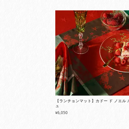
【ランチョンマット】カドー ド ノエル 
ュ
6,050
¥