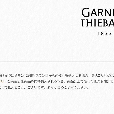
ム
パ
リ
ト
リ
コ
ロ
ー
ル
quantity
けまでに通常1～2週間(フランスからの取り寄せとなる場合、最大2カ月)の
さい。
当商品と別商品を同時購入される場合、商品は全て揃った後のお届けと
なって見えることがございます。あらかじめご了承ください。