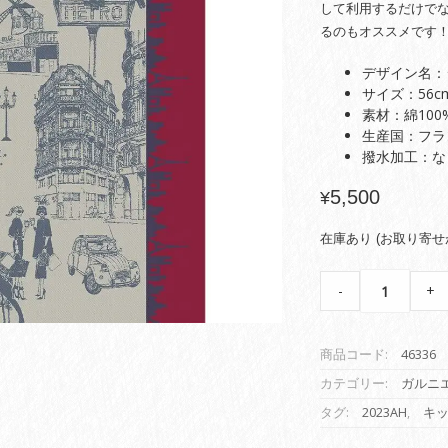
して利用するだけで
るのもオススメです
デザイン名：
サイズ：56cm
素材：綿100
生産国：フラ
撥水加工：な
5,500
¥
在庫あり (お取り寄せ
【キ
-
+
ッ
チ
ン
商品コード:
46336
ク
ロ
カテゴリー:
ガルニ
ス】
タグ:
2023AH
,
キ
ジ
ェ