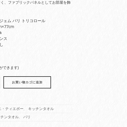
なく、ファブリックパネルとしてお部屋を飾
！
ジェム パリ トリコロール
×77cm
%
ンス
し
ができます)
お買い物カゴに追加
エ・ティエボー
,
キッチンタオル
ッチンタオル
,
パリ