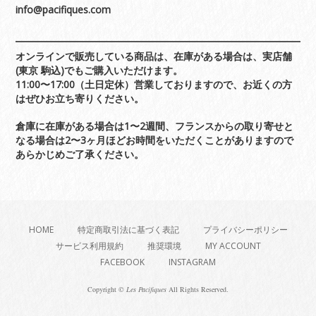
info@pacifiques.com
オンラインで販売している商品は、在庫がある場合は、実店舗
(東京 駒込)でもご購入いただけます。
11:00〜17:00（土日定休）営業しておりますので、お近くの方
はぜひお立ち寄りください。
倉庫に在庫がある場合は1〜2週間、フランスからの取り寄せと
なる場合は2〜3ヶ月ほどお時間をいただくことがありますので
あらかじめご了承ください。
HOME
特定商取引法に基づく表記
プライバシーポリシー
サービス利用規約
推奨環境
MY ACCOUNT
FACEBOOK
INSTAGRAM
Copyright ©
Les Pacifiques
All Rights Reserved.