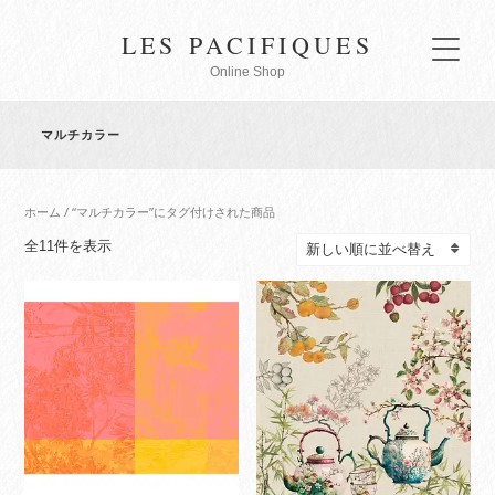
LES PACIFIQUES
Online Shop
マルチカラー
ホーム
/ “マルチカラー”にタグ付けされた商品
新
全11件を表示
し
い
順