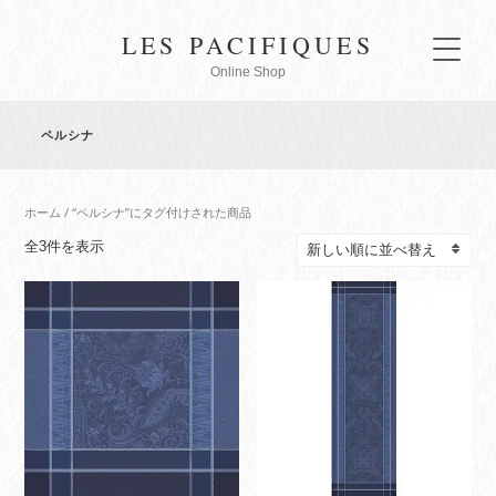
LES PACIFIQUES
Online Shop
ペルシナ
ホーム
/ “ペルシナ”にタグ付けされた商品
新
全3件を表示
し
い
順