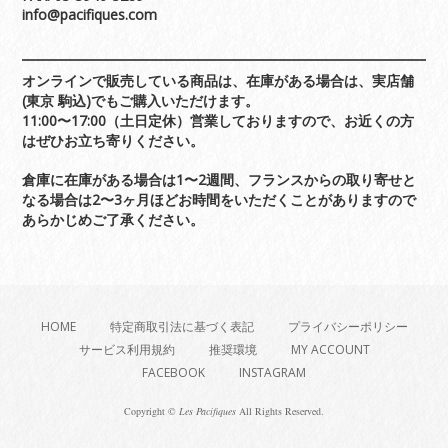
info@pacifiques.com
オンラインで販売している商品は、在庫がある場合は、実店舗
(東京 駒込)でもご購入いただけます。
11:00〜17:00（土日定休）営業しておりますので、お近くの方
はぜひお立ち寄りください。
倉庫に在庫がある場合は1〜2週間、フランスからの取り寄せと
なる場合は2〜3ヶ月ほどお時間をいただくことがありますので
あらかじめご了承ください。
HOME
特定商取引法に基づく表記
プライバシーポリシー
サービス利用規約
推奨環境
MY ACCOUNT
FACEBOOK
INSTAGRAM
Copyright ©
Les Pacifiques
All Rights Reserved.