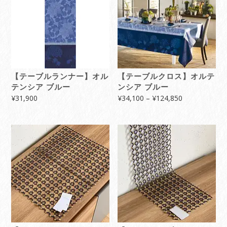
【テーブルランナー】オル
【テーブルクロス】オルテ
テンシア ブルー
ンシア ブルー
価
¥
31,900
¥
34,100
–
¥
124,850
格
帯:
¥34,100
–
¥124,850