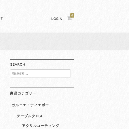
0
NT
LOGIN
SEARCH
検
索
対
象:
商品カテゴリー
ガルニエ・ティエボー
テーブルクロス
アクリルコーティング