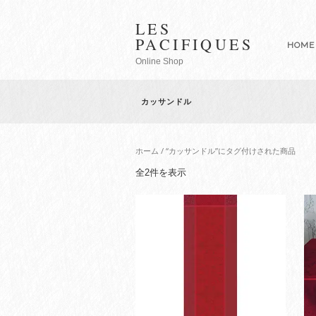
LES
PACIFIQUES
HOME
Online Shop
カッサンドル
ホーム
/ “カッサンドル”にタグ付けされた商品
新
全2件を表示
し
い
順