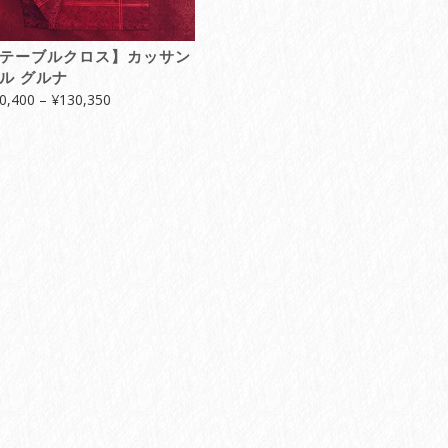
テーブルクロス】カッサン
ル グルナ
価
0,400
–
¥
130,350
格
帯:
¥70,400
–
¥130,350