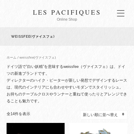
LES PACIFIQUES
Online Shop
WEISSFEE(ヴァイスフェ)
ホーム
/ weissfee(ヴァイスフェ)
ドイツ語で”白い妖精”を意味するweissfee（ヴァイスフェ）は、ドイ
ツの新進ブランドです。
ディレクターのハイク・ピーターが新しい発想でデザインするレース
は、現代のインテリアにも合わせやすいモダンでスタイリッシュ。
お持ちのテーブルクロスやランナーと重ねて使ったりとアレンジでき
ることも魅力です。
新
全14件を表示
し
い