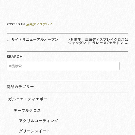
POSTED IN
店頭ディスプレイ
Post
←
サイトリニューアルオープン
5月前半 店頭ディスプレイクロスは
navigation
ジャルダン ド ラレーヌ/セラドン
→
SEARCH
検
索
対
象:
商品カテゴリー
ガルニエ・ティエボー
テーブルクロス
アクリルコーティング
グリーンスイート