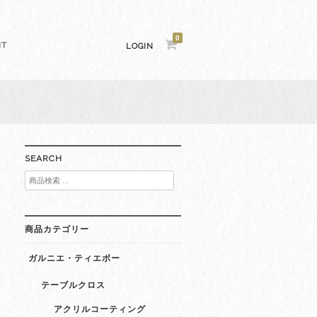
0
NT
LOGIN
SEARCH
検
索
対
象:
商品カテゴリー
ガルニエ・ティエボー
テーブルクロス
アクリルコーティング