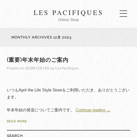
LES PACIFIQUES
Online Shop
MONTHLY ARCHIVES
12月 2023
(重要)年末年始のご案内
Posted on
2023年12月14日
by
Les Pacifiques
いつもApril the Life Style Storeをご利用いただき、ありがとうござい
ます。
“(重
年末年始の発送についてご案内です。
Continue reading
→
要)
READ MORE
年
末
SEARCH