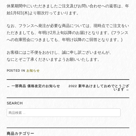
休業期間中にいただきましたご注文及びお問い合わせへの返答は、年
始1月6日(木)より順次行ってまいります。
なお、フランスへ発注が必要な商品については、現時点でご注文をい
ただきましても、年明け2月上旬以降のお届けとなります。(フランス
への在庫照会につきましても、年明け以降のご回答となります。)
お客様にはご不便をおかけし、誠に申し訳ございませんが、
なにとぞご了承くださいますようお願いいたします。
POSTED IN
お知らせ
Post
←
一部商品 価格改定のお知らせ
2022 新年あけましておめでとうござ
navigation
います
→
SEARCH
検
索
対
象:
商品カテゴリー