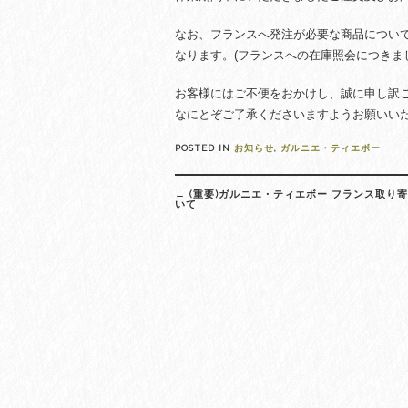
なお、フランスへ発注が必要な商品につい
なります。(フランスへの在庫照会につきま
お客様にはご不便をおかけし、誠に申し訳
なにとぞご了承くださいますようお願いい
POSTED IN
お知らせ
,
ガルニエ・ティエボー
Post
←
(重要)ガルニエ・ティエボー フランス取り
navigation
いて