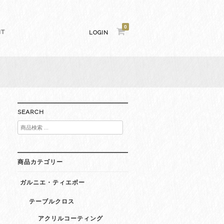
0
NT
LOGIN
SEARCH
検
索
対
象:
商品カテゴリー
ガルニエ・ティエボー
テーブルクロス
アクリルコーティング