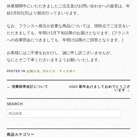
休業期間中にいただきましたご注文及びお問い合わせへの返答は、年
始1月6日(月)より順次行ってまいります。
なお、フランスへ発注が必要な商品については、現時点でご注文をい
ただきましても、年明け1月下旬以降のお届けとなります。(フランス
への在庫照会につきましても、年明け以降のご回答となります。)
お客様にはご不便をおかけし、誠に申し訳ございませんが、
なにとぞご了承くださいますようお願いいたします。
POSTED IN
お知らせ
,
ガルニエ・ティエボー
Post
←
消費税率改訂について
2020 新年あけましておめでとうござ
navigation
います
→
SEARCH
検
索
対
象:
商品カテゴリー