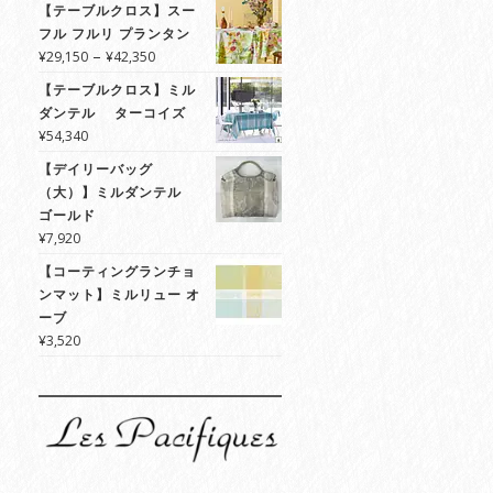
【テーブルクロス】スー
フル フルリ プランタン
価
–
¥
29,150
¥
42,350
格
【テーブルクロス】ミル
帯:
ダンテル ターコイズ
¥29,150
¥
54,340
–
¥42,350
【デイリーバッグ
（大）】ミルダンテル
ゴールド
¥
7,920
【コーティングランチョ
ンマット】ミルリュー オ
ーブ
¥
3,520