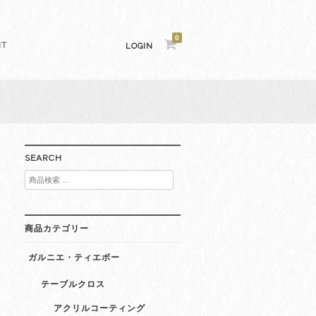
0
NT
LOGIN
SEARCH
検
索
対
象:
商品カテゴリー
ガルニエ・ティエボー
テーブルクロス
アクリルコーティング