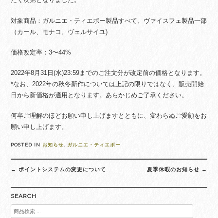
対象商品：ガルニエ・ティエボー製品すべて、ヴァイスフェ製品一部
（カール、モナコ、ヴェルサイユ)
価格改定率：3〜44%
2022年8月31日(水)23:59までのご注文分が改定前の価格となります。
*なお、2022年の秋冬新作については上記の限りではなく、販売開始
日から新価格が適用となります。あらかじめご了承ください。
何卒ご理解のほどお願い申し上げますとともに、変わらぬご愛顧をお
願い申し上げます。
POSTED IN
お知らせ
,
ガルニエ・ティエボー
Post
←
ポイントシステムの変更について
夏季休暇のお知らせ
→
navigation
SEARCH
検