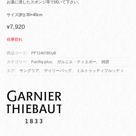
お湯に浸したスポンジ等で拭いて下さい。
サイズ(約):30×40cm
7,920
¥
在庫切れ
商品コード:
PP12401BDyB
カテゴリー:
Pacifiq-plus
,
ガルニエ・ティエボー
,
雑貨
タグ:
サングリア
,
デイリーバッグ
,
ミルトゥッティフルッティ