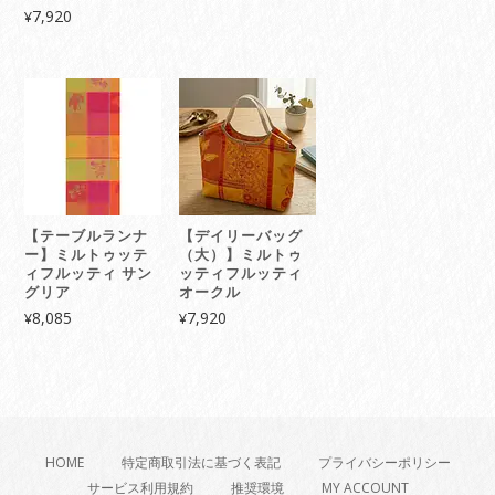
7,920
¥
【テーブルランナ
【デイリーバッグ
ー】ミルトゥッテ
（大）】ミルトゥ
ィフルッティ サン
ッティフルッティ
グリア
オークル
8,085
7,920
¥
¥
HOME
特定商取引法に基づく表記
プライバシーポリシー
サービス利用規約
推奨環境
MY ACCOUNT