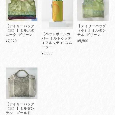
【デイリーバッグ
【デイリーバッグ
（大）】ミルボタ
（小）】ミルダン
【ペットボトルカ
ニーク_グリーン
テル_グリーン
バー ミルトゥッテ
7,920
5,500
¥
¥
ィフルッティ_スム
ージー
3,080
¥
【デイリーバッグ
（大）】ミルダン
テル ゴールド