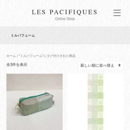
LES PACIFIQUES
Online Shop
ミルパフューム
ホーム
/ “ミルパフューム”にタグ付けされた商品
新
全3件を表示
し
い
順