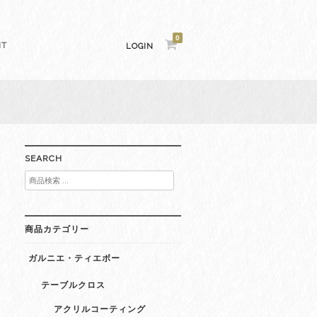
0
NT
LOGIN
SEARCH
検
索
対
象:
商品カテゴリー
ガルニエ・ティエボー
テーブルクロス
アクリルコーティング