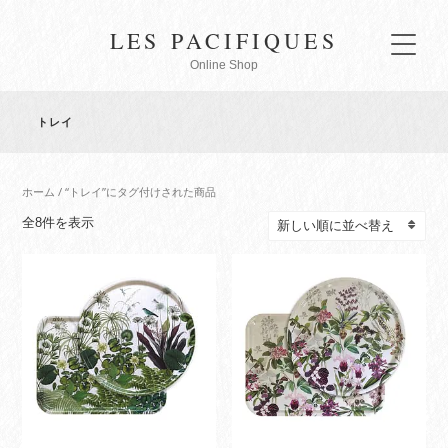
LES PACIFIQUES
Online Shop
トレイ
ホーム
/ “トレイ”にタグ付けされた商品
新
全8件を表示
し
い
順