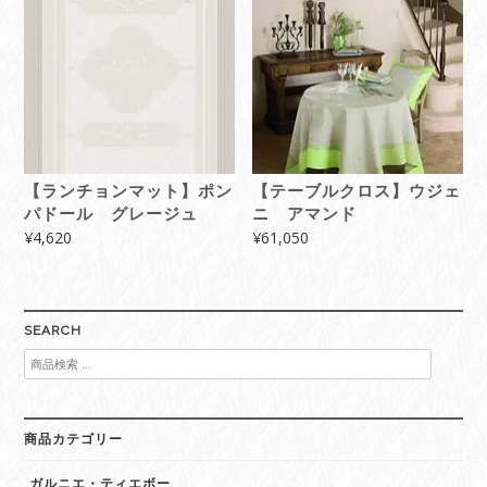
【ランチョンマット】ポン
【テーブルクロス】ウジェ
パドール グレージュ
ニ アマンド
¥
4,620
¥
61,050
SEARCH
検
索
対
象:
商品カテゴリー
ガルニエ・ティエボー