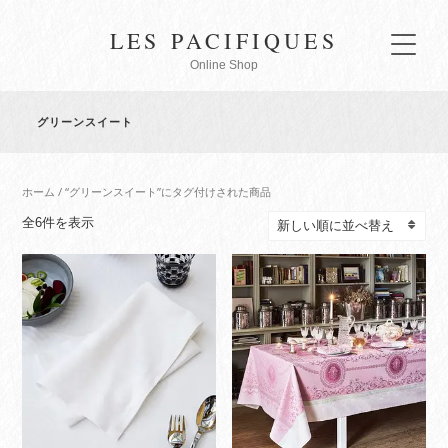
LES PACIFIQUES
Online Shop
グリーンスイート
ホーム
/ “グリーンスイート”にタグ付けされた商品
新
全6件を表示
し
い
順