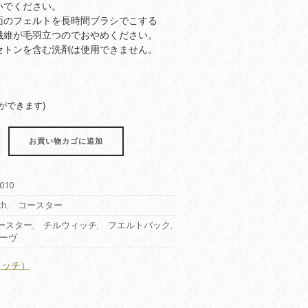
いでください。
面のフェルトを長時間ブラシでこする
繊維が毛羽立つのでおやめください。
セトンを含む洗剤は使用できません。
ができます)
お買い物カゴに追加
010
ch
,
コースター
ースター
,
チルウィッチ
,
フエルトバック
,
ーヴ
ウィッチ）