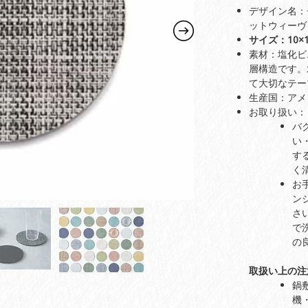
デザイン名：
ットウィーヴ
サイズ：10×1
素材：塩化ビ
層構造です。
て大切なテー
生産国：アメ
お取り扱い：
バ
い
す
く
お
ン
さ
で
の
取扱い上の注
鍋
機