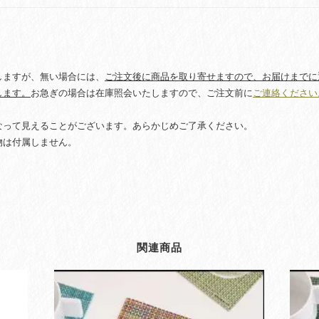
バ
ス
ケ
ッ
ト
しますが、無い場合には、
ご注文後に商品を取り寄せますので、お届けまでに
ウ
します。
お急ぎの場合は在庫照会いたしますので、ご注文前に
ご連絡ください
ィ
ー
なって見えることがございます。あらかじめご了承ください。
ヴ
物は付属しません。
フ
ェ
ル
ト
バ
ッ
ク
関連商品
コ
ー
ス
タ
ー