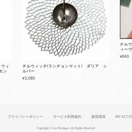
チルウ
ィー
660
¥
トウィ
チルウィッチ(ランチョンマット) ダリア シ
モン
ルバー
3,080
¥
プライバシーポリシー
サービス利用規約
推奨環境
MY ACCO
Copyright ©
Les Pacifiques
All Rights Reserved.