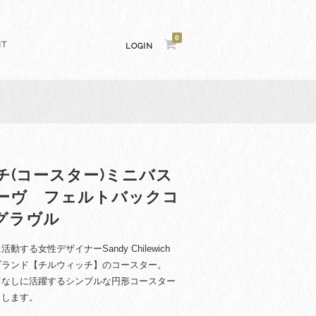
0
NT
LOGIN
チ(コースター)ミニバス
ーヴ フェルトバックコ
グラヴル
する女性デザイナーSandy Chilewich
ブランド【チルウィッチ】のコースター。
てなしに活躍するシンプルな円形コースター
出します。