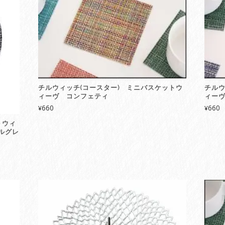
グ
ラ
ヴ
ル
quantity
チルウィッチ(コースター) ミニバスケットウ
チルウ
ィーヴ コンフェティ
ィー
660
660
¥
¥
トウィ
ルグレ