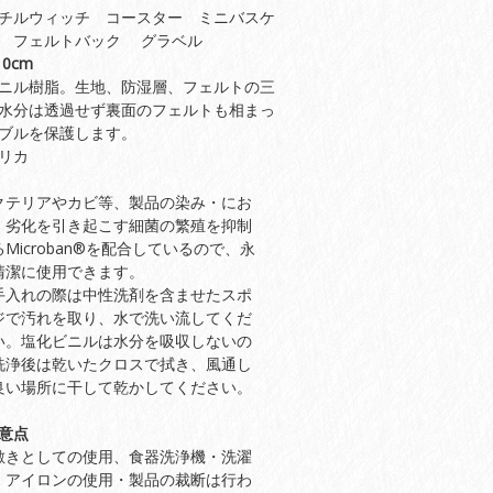
チルウィッチ コースター ミニバスケ
 フェルトバック グラベル
0cm
ニル樹脂。生地、防湿層、フェルトの三
水分は透過せず裏面のフェルトも相まっ
ブルを保護します。
リカ
クテリアやカビ等、製品の染み・にお
・劣化を引き起こす細菌の繁殖を抑制
るMicroban®を配合しているので、永
清潔に使用できます。
手入れの際は中性洗剤を含ませたスポ
ジで汚れを取り、水で洗い流してくだ
い。塩化ビニルは水分を吸収しないの
洗浄後は乾いたクロスで拭き、風通し
良い場所に干して乾かしてください。
意点
敷きとしての使用、食器洗浄機・洗濯
・アイロンの使用・製品の裁断は行わ