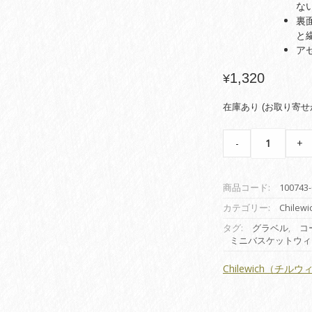
な
裏
と
ア
1,320
¥
在庫あり (お取り寄せ
チ
-
+
ル
ウ
ィ
商品コード:
100743-
ッ
チ
カテゴリー:
Chilewi
(コ
タグ:
グラベル
,
コ
ー
ミニバスケットウィ
ス
タ
Chilewich（チル
ー)
ミ
ニ