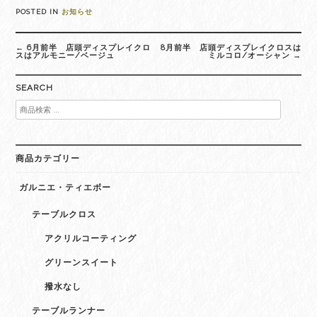
POSTED IN
お知らせ
Post
←
6月前半 店頭ディスプレイクロ
8月前半 店頭ディスプレイクロスは
navigation
スはアルモニー/ベージュ
ミルコロ/オーシャン
→
SEARCH
検
索
対
象:
商品カテゴリー
ガルニエ・ティエボー
テーブルクロス
アクリルコーティング
グリーンスイート
撥水なし
テーブルランナー