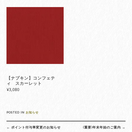
【ナプキン】コンフェテ
ィ スカーレット
¥
3,080
POSTED IN
お知らせ
Post
←
ポイント付与率変更のお知らせ
(重要)年末年始のご案内
→
navigation